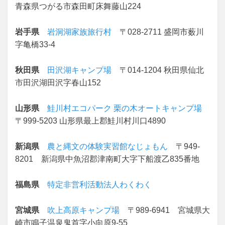
青森県つがる市森田町床舞藤山224
岩手県
岩洞湖家族旅行村
〒028-2711 盛岡市薮川
字亀橋33-4
秋田県
田沢湖キャンプ場
〒014-1204 秋田県仙北
市田沢湖田沢字春山152
山形県
鮭川村エコパーク 栗の木オートキャンプ場
〒999-5203 山形県最上郡鮭川村川口4890
新潟県
農と縄文の体験実習館なじょもん
〒949-
8201 新潟県中魚沼郡津南町大字下船渡乙835番地
福島県
特定非営利活動法人わくわく
宮城県
吹上高原キャンプ場
〒989-6941 宮城県大
崎市鳴子温泉鬼首字小向原9-55