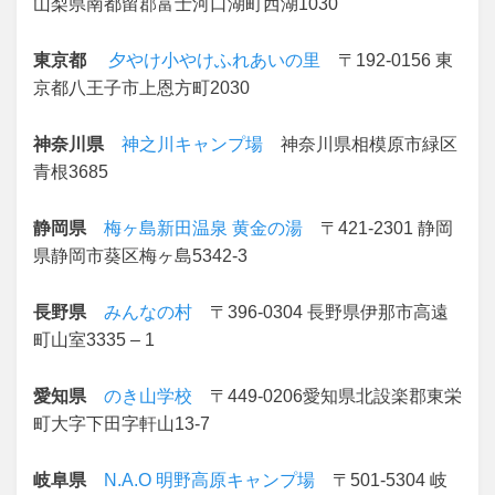
山梨県南都留郡富士河口湖町西湖1030
東京都
夕やけ小やけふれあいの里
〒192-0156 東
京都八王子市上恩方町2030
神奈川県
神之川キャンプ場
神奈川県相模原市緑区
青根3685
静岡県
梅ヶ島新田温泉 黄金の湯
〒421-2301 静岡
県静岡市葵区梅ヶ島5342-3
長野県
みんなの村
〒396-0304 長野県伊那市高遠
町山室3335 – 1
愛知県
のき山学校
〒449-0206愛知県北設楽郡東栄
町大字下田字軒山13-7
岐阜県
N.A.O 明野高原キャンプ場
〒501-5304 岐