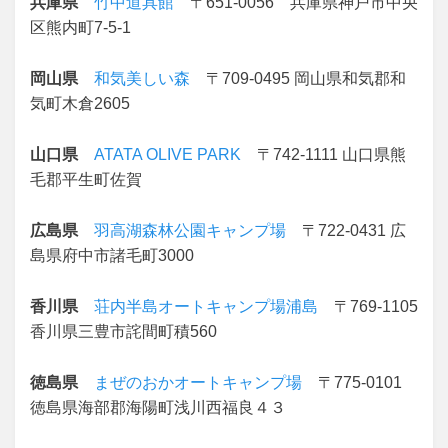
兵庫県
竹中道具館
〒651-0056 兵庫県神戸市中央
区熊内町7-5-1
岡山県
和気美しい森
〒709-0495 岡山県和気郡和
気町木倉2605
山口県
ATATA OLIVE PARK
〒742-1111 山口県熊
毛郡平生町佐賀
広島県
羽高湖森林公園キャンプ場
〒722-0431 広
島県府中市諸毛町3000
香川県
荘内半島オートキャンプ場浦島
〒769-1105
香川県三豊市詫間町積560
徳島県
まぜのおかオートキャンプ場
〒775-0101
徳島県海部郡海陽町浅川西福良４３