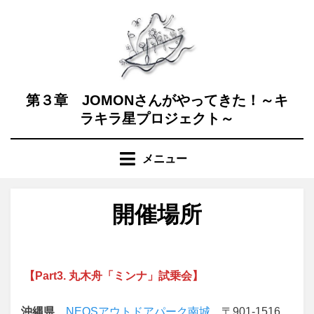
コ
ン
テ
ン
ツ
へ
第３章 JOMONさんがやってきた！～キ
移
ラキラ星プロジェクト～
動
す
メニュー
る
開催場所
【Part3. 丸木舟「ミンナ」試乗会】
沖縄県
NEOSアウトドアパーク南城
〒901-1516