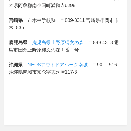
本県阿蘇郡南小国町満願寺6298
宮崎県
市木中学校跡 〒889-3311 宮崎県串間市市
木1835
鹿児島県
鹿児島県上野原縄文の森
〒899-4318 霧
島市国分上野原縄文の森１番１号
沖縄県
NEOSアウトドアパーク南城
〒901-1516
沖縄県南城市知念字志喜屋117-3