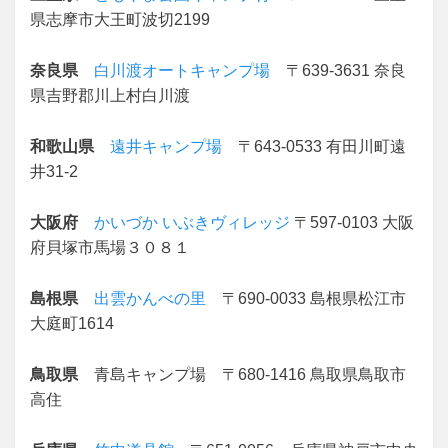
県志摩市大王町波切2199
奈良県
白川渡オートキャンプ場
〒639-3631 奈良
県吉野郡川上村白川渡
和歌山県
遠井キャンプ場
〒643-0533 有田川町遠
井31-2
大阪府
かいづか いぶきヴィレッジ
〒597-0103 大阪
府貝塚市馬場３０８１
島根県
出雲かんべの里
〒690-0033 島根県松江市
大庭町1614
鳥取県
青島キャンプ場 〒680-1416 鳥取県鳥取市
高住