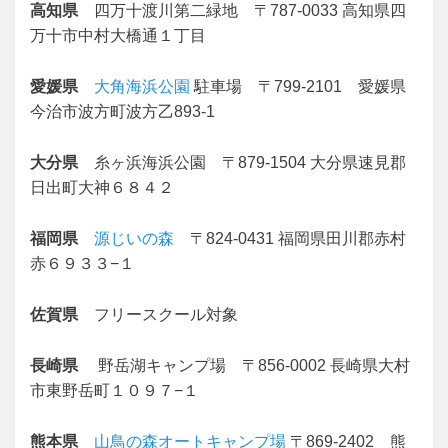
高知県
四万十渡川第二緑地 〒787-0033 高知県四
万十市中村大橋通１丁目
愛媛県
大角海浜公園
駐車場 〒799-2101 愛媛県
今治市波方町波方乙893-1
大分県
糸ヶ浜海浜公園 〒879-1504 大分県速見郡
日出町大神６８４２
福岡県
源じいの森
〒824-0431 福岡県田川郡赤村
赤６９３３−１
佐賀県
フリースクール対象
長崎県
野岳湖キャンプ場 〒856-0002 長崎県大村
市東野岳町１０９７−１
熊本県
山鳥の森オートキャンプ場
〒869-2402
熊