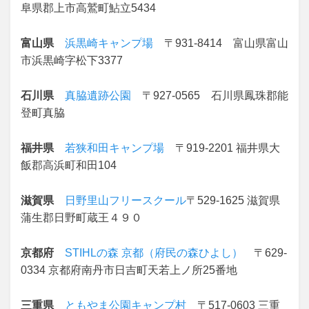
阜県郡上市高鷲町鮎立5434
富山県
浜黒崎キャンプ場
〒931-8414 富山県富山
市浜黒崎字松下3377
石川県
真脇遺跡公園
〒927-0565 石川県鳳珠郡能
登町真脇
福井県
若狭和田キャンプ場
〒919-2201 福井県大
飯郡高浜町和田104
滋賀県
日野里山フリースクール
〒529-1625 滋賀県
蒲生郡日野町蔵王４９０
京都府
STIHLの森 京都（府民の森ひよし）
〒629-
0334 京都府南丹市日吉町天若上ノ所25番地
三重県
ともやま公園キャンプ村
〒517-0603 三重